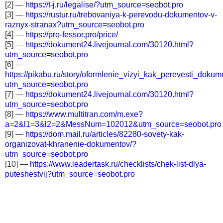
[2] —
https://t-j.ru/legalise/?utm_source=seobot.pro
[3] —
https://rustur.ru/trebovaniya-k-perevodu-dokumentov-v-
raznyx-stranax?utm_source=seobot.pro
[4] —
https://pro-fessor.pro/price/
[5] —
https://dokument24.livejournal.com/30120.html?
utm_source=seobot.pro
[6] —
https://pikabu.ru/story/oformlenie_vizyi_kak_perevesti_do
utm_source=seobot.pro
[7] —
https://dokument24.livejournal.com/30120.html?
utm_source=seobot.pro
[8] —
https://www.multitran.com/m.exe?
a=2&l1=3&l2=2&MessNum=102012&utm_source=seobot.pro
[9] —
https://dom.mail.ru/articles/82280-sovety-kak-
organizovat-khranenie-dokumentov/?
utm_source=seobot.pro
[10] —
https://www.leadertask.ru/checklists/chek-list-dlya-
puteshestvij?utm_source=seobot.pro