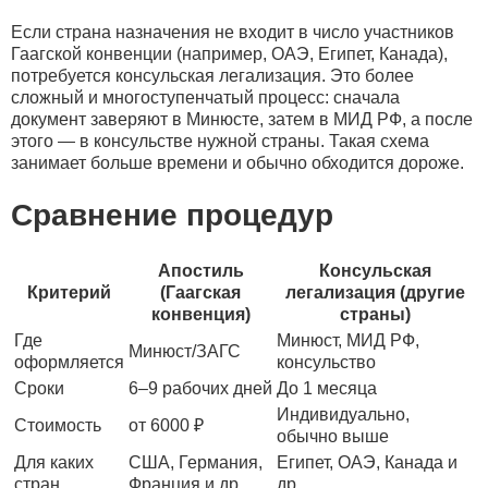
Если страна назначения не входит в число участников
Гаагской конвенции (например, ОАЭ, Египет, Канада),
потребуется консульская легализация. Это более
сложный и многоступенчатый процесс: сначала
документ заверяют в Минюсте, затем в МИД РФ, а после
этого — в консульстве нужной страны. Такая схема
занимает больше времени и обычно обходится дороже.
Сравнение процедур
Апостиль
Консульская
Критерий
(Гаагская
легализация (другие
конвенция)
страны)
Где
Минюст, МИД РФ,
Минюст/ЗАГС
оформляется
консульство
Сроки
6–9 рабочих дней
До 1 месяца
Индивидуально,
Стоимость
от 6000 ₽
обычно выше
Для каких
США, Германия,
Египет, ОАЭ, Канада и
стран
Франция и др.
др.